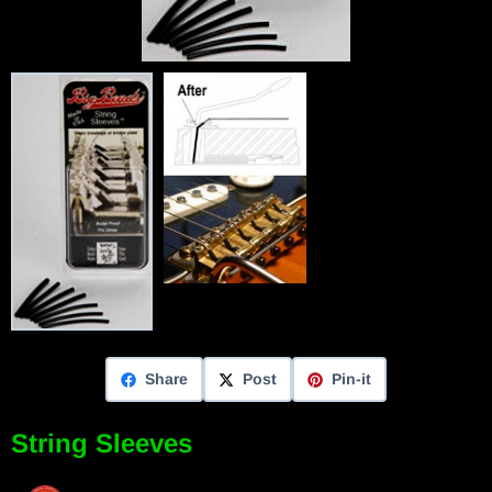
Share
Post
Pin-it
String Sleeves