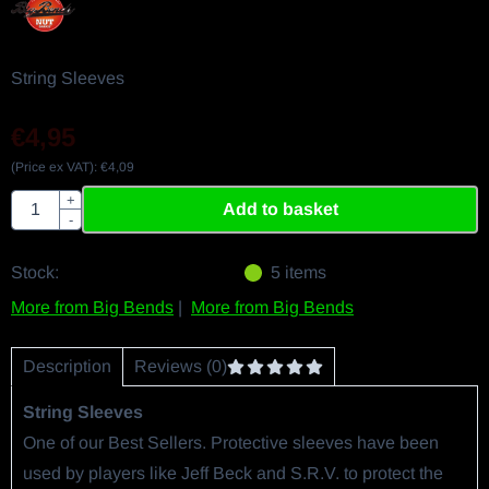
String Sleeves
€
4,95
(Price ex VAT):
€
4,09
Aantal
+
Add to basket
-
Stock:
5
items
More from Big Bends
|
More from Big Bends
Description
Reviews (0)
String Sleeves
One of our Best Sellers. Protective sleeves have been
used by players like Jeff Beck and S.R.V. to protect the