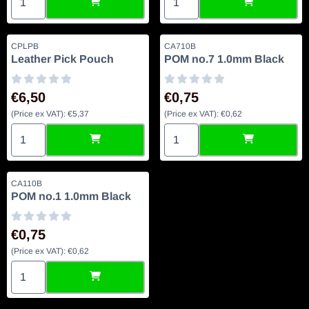
Artikelnummer
Artikelnummer
CPLPB
CA710B
Leather Pick Pouch
POM no.7 1.0mm Black
Prijs: 6,50, exclusief btw: 5,37
Prijs: 0,75, exclusief btw: 0,62
€6,50
€0,75
(Price ex VAT):
€5,37
(Price ex VAT):
€0,62
Aantal kiezen voor Leather Pick Pouch
Aantal kiezen voor POM no.7
Artikelnummer
CA110B
POM no.1 1.0mm Black
Prijs: 0,75, exclusief btw: 0,62
€0,75
(Price ex VAT):
€0,62
Aantal kiezen voor POM no.1 1.0mm Black