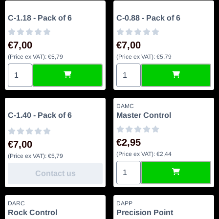
Artikelnummer
Artikelnummer
C-1.18 - Pack of 6
C-0.88 - Pack of 6
Prijs: 7,00, exclusief btw: 5,79
Prijs: 7,00, exclusief btw: 5,79
€7,00
€7,00
(Price ex VAT):
€5,79
(Price ex VAT):
€5,79
Aantal kiezen voor C-1.18 - Pack of 6
Aantal kiezen voor C-0.88 - P
Artikelnummer
Artikelnummer
DAMC
C-1.40 - Pack of 6
Master Control
Prijs: 2,95, exclusief btw: 2,44
€2,95
Prijs: 7,00, exclusief btw: 5,79
€7,00
(Price ex VAT):
€2,44
(Price ex VAT):
€5,79
Aantal kiezen voor Master Con
Contact us
Artikelnummer
Artikelnummer
DARC
DAPP
Rock Control
Precision Point